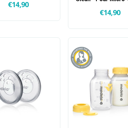
€
14,90
€
14,90