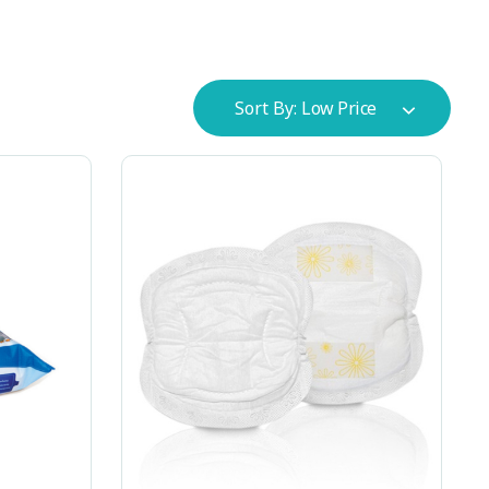
Sort By:
Low Price