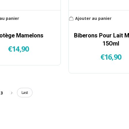
au panier
Ajouter au panier
otège Mamelons
Biberons Pour Lait M
15Oml
€
14,90
€
16,90
Last
3