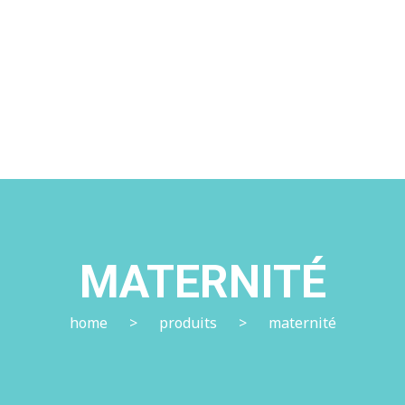
04 76 86 41 17
MATERNITÉ
home
>
produits
>
maternité