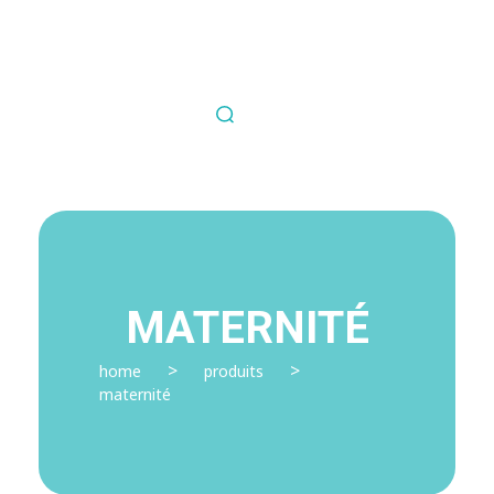
Nous contacter
Fil Médical
Souvent copié jamais égalé.
MATERNITÉ
>
>
home
produits
maternité