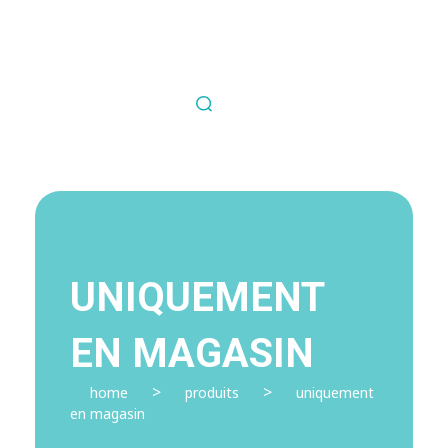
Nous contacter
Fil Médical
Souvent copié jamais égalé.
UNIQUEMENT
EN MAGASIN
>
>
home
produits
uniquement
en magasin