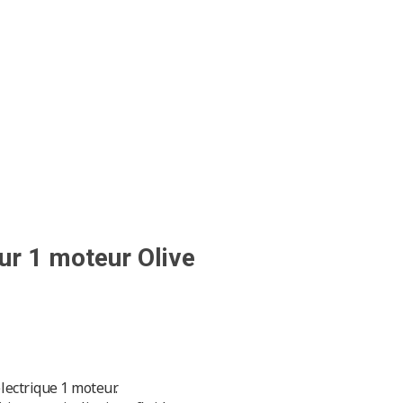
contact@fil-medical.com
0
eur 1 moteur Olive
lectrique 1 moteur.