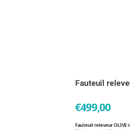
04 76 86 41 17
Fauteuil relev
€
499,00
Fauteuil releveur OLIVE
é