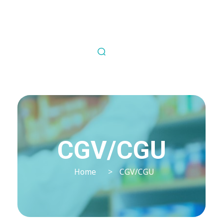
Nous contacter
Fil Médical
Souvent copié jamais égalé.
CGV/CGU
Home
>
CGV/CGU