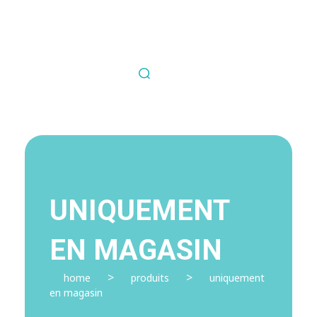
Nous contacter
Fil Médical
Souvent copié jamais égalé.
UNIQUEMENT
EN MAGASIN
>
>
home
produits
uniquement
en magasin