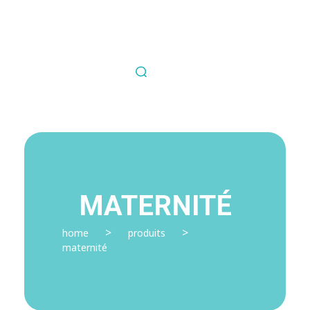
Nous contacter
Fil Médical
Souvent copié jamais égalé.
MATERNITÉ
>
>
home
produits
maternité