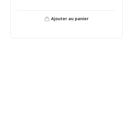
Ajouter au panier
NOTRE ÉQUIPE EST À
VOTRE ÉCOUTE
Pour vous guider dans vos choix et vous
proposer
une solution adaptée à vos
besoins et votre budget
.