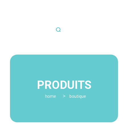
Nous contacter
Fil Médical
Souvent copié jamais égalé.
PRODUITS
>
home
boutique