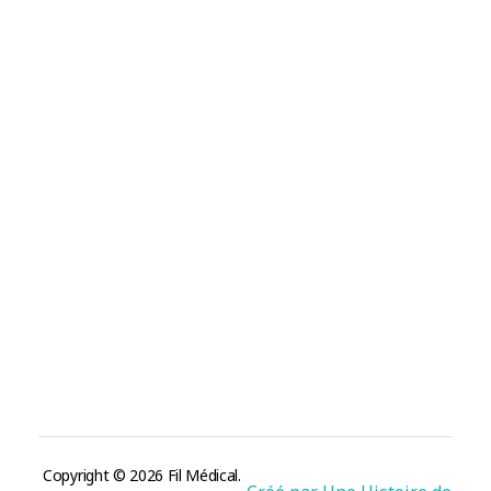
Informations
CGV/CGU
Mentions légales
Politique des cookies
Politique de confidentialité
Contact
contact@fil-medical.com
50 rue de Stalingrad 38100 Grenoble, France.
Nous suivre
Copyright © 2026 Fil Médical.