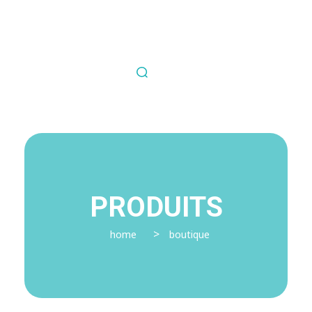
Nous contacter
Fil Médical
Souvent copié jamais égalé.
PRODUITS
>
home
boutique