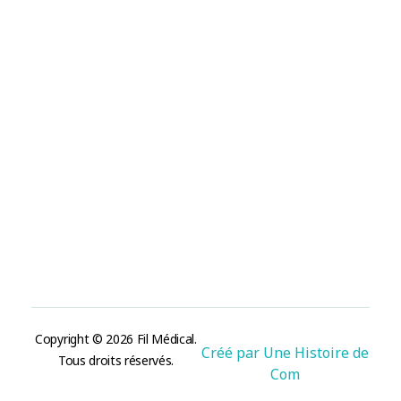
Mentions légales
Politique des cookies
Politique de confidentialité
Contact
contact@fil-medical.com
50 rue de Stalingrad 38100 Grenoble, France.
Nous suivre
Copyright © 2026 Fil Médical.
Créé par Une Histoire de
Tous droits réservés.
Com