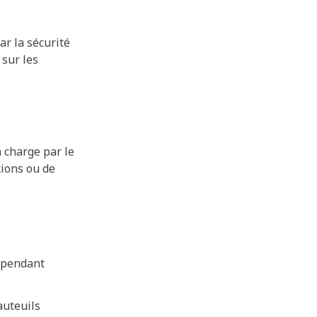
r la sécurité
 sur les
 charge par le
tions ou de
é pendant
auteuils