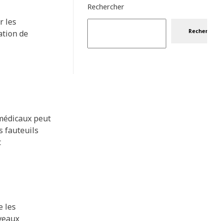
Rechercher
r les
Rechercher
ation de
 médicaux peut
s fauteuils
t
e les
uveaux