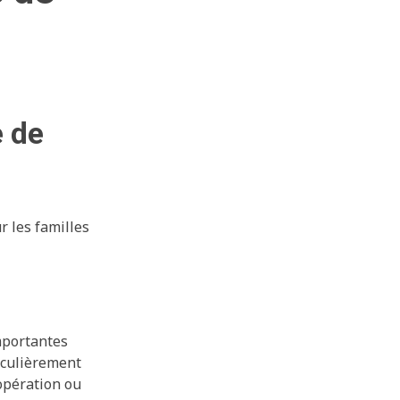
e de
 les familles
mportantes
ticulièrement
opération ou