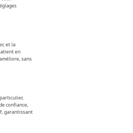
réglages
r, et la
atient en
’améliore, sans
articulier,
de confiance,
f, garantissant