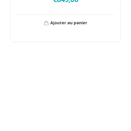
Ajouter au panier
NOTRE ÉQUIPE EST À
VOTRE ÉCOUTE
Pour vous guider dans vos choix et vous
proposer
une solution adaptée à vos
besoins et votre budget
.