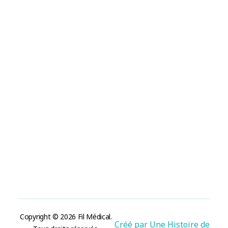
Informations
CGV/CGU
Mentions légales
Politique des cookies
Politique de confidentialité
Contact
contact@fil-medical.com
50 rue de Stalingrad 38100 Grenoble, France.
Nous suivre
Copyright © 2026 Fil Médical.
Créé par Une Histoire de